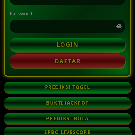
Password
LOGIN
DAFTAR
PREDIKSI TOGEL
BUKTI JACKPOT
PREDIKSI BOLA
SPBO LIVESCORE