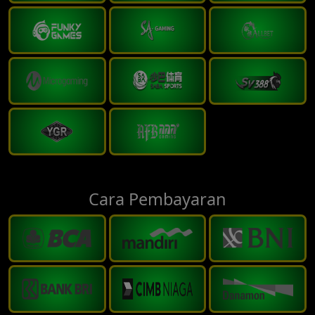
Cara Pembayaran