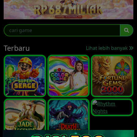
Terbaru
Lihat lebih banyak