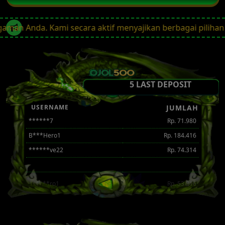
secara aktif menyajikan berbagai pilihan game seru dala
5 LAST DEPOSIT
USERNAME
JUMLAH
B***Hero1
Rp. 184.416
******ve22
Rp. 74.314
******ro1
Rp. 53.216
******Cool11
Rp. 114.183