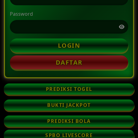
Password
LOGIN
DAFTAR
PREDIKSI TOGEL
BUKTI JACKPOT
PREDIKSI BOLA
SPBO LIVESCORE