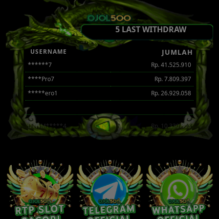
5 LAST WITHDRAW
USERNAME
JUMLAH
****Pro7
Rp. 7.809.397
*****ero1
Rp. 26.929.058
DeniM*****4
Rp. 10.330.308
B******o1
Rp. 9.658.914