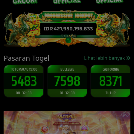
Pasaran Togel
Lihat lebih banyak
TOTOMACAU 19:00
BULLSEYE
CALIFORNIA
5483
7598
8371
08 : 32 : 36
01 : 32 : 36
TUTUP