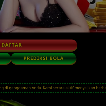
DAFTAR
PREDIKSI BOLA
 menyajikan berbagai pilihan game seru dalam versi mobi