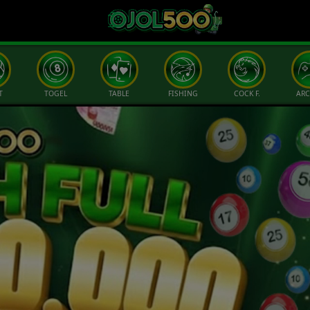
T
TOGEL
TABLE
FISHING
COCK F.
AR