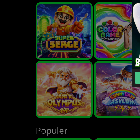
Populer