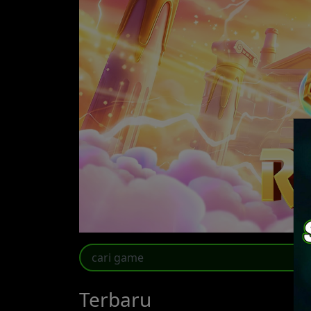
Terbaru