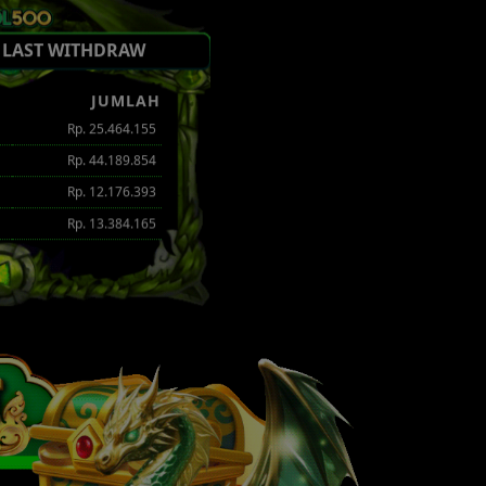
 LAST WITHDRAW
JUMLAH
Rp. 13.384.165
Rp. 18.940.321
Rp. 12.938.645