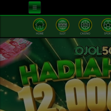
HOME
SLOT
CASINO
SPOR